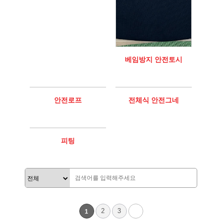
베임방지 안전토시
안전로프
전체식 안전그네
피팅
2
3
1