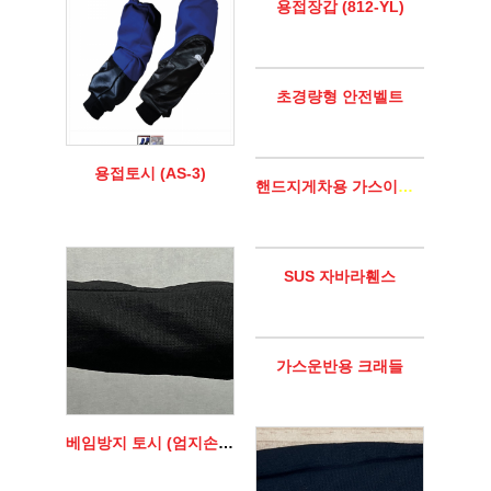
용접장갑 (812-YL)
초경량형 안전벨트
용접토시 (AS-3)
핸드지게차용 가스이동대차
SUS 자바라휀스
가스운반용 크래들
베임방지 토시 (엄지손가락 걸이형)