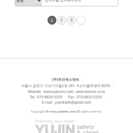
2
3
1
(주)유진에스엔씨
|
서울시 금천구 가산디지털1로 181 가산더블유센터 B205
|
Website : www.yujinsnc.com , www.dailove.co.kr
Tel : 070-8826-5255
|
Fax : 070-8820-5255
|
E-mail : yujintrade@gmail.com
Copyright
©
www.yujinsnc.com
All rights reserved.