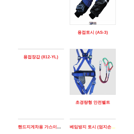
용접토시 (AS-3)
용접장갑 (812-YL)
초경량형 안전벨트
핸드지게차용 가스이동대차
베임방지 토시 (엄지손가락 걸이형)