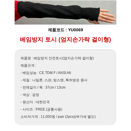
제품코드 : YU0069
베임방지 토시 (엄지손가락 걸이형)
제품명 : 베임방지 안전토시(엄지손가락 걸이형)
제품규격 :
- 베임성능 : CE TDM F / ANSI A6
- 제질 : 나일론, 스판, 텅스텐, 특허받은 원사
- 전체길이 / 폭 : 37cm / 13cm
- 색상 : 검정
- 원산지 : 대한민국
- 사이즈 : FREE (공통사용)
소비자가격 : 11,000원 / pair (2pcs)(부가세 별도)