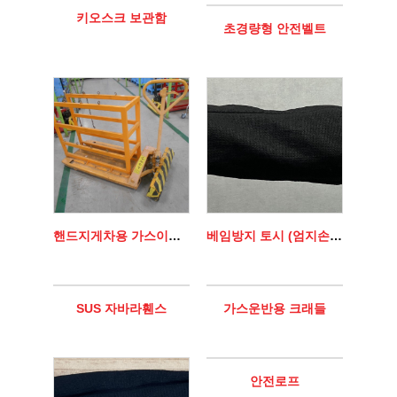
키오스크 보관함
초경량형 안전벨트
핸드지게차용 가스이동대차
베임방지 토시 (엄지손가락 걸이형)
SUS 자바라휀스
가스운반용 크래들
안전로프