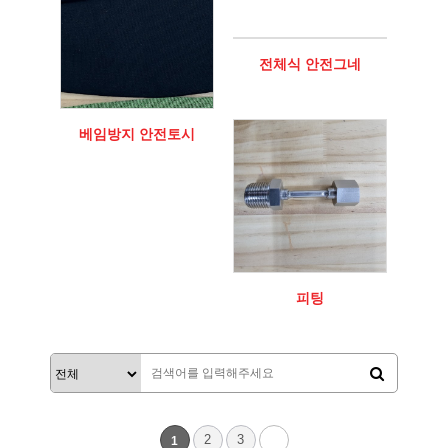
전체식 안전그네
베임방지 안전토시
피팅
2
3
1