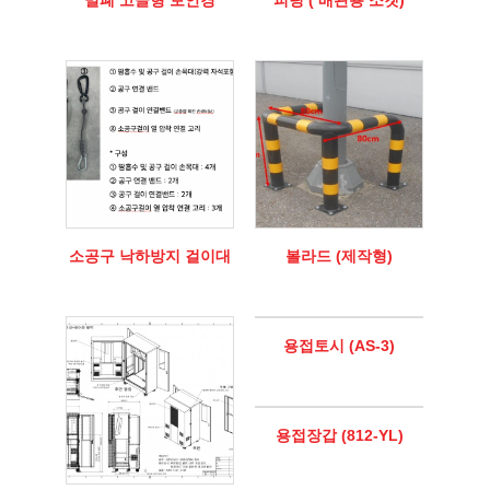
밀폐 고글형 보안경
피팅 ( 배관용 소켓)
소공구 낙하방지 걸이대
볼라드 (제작형)
용접토시 (AS-3)
용접장갑 (812-YL)